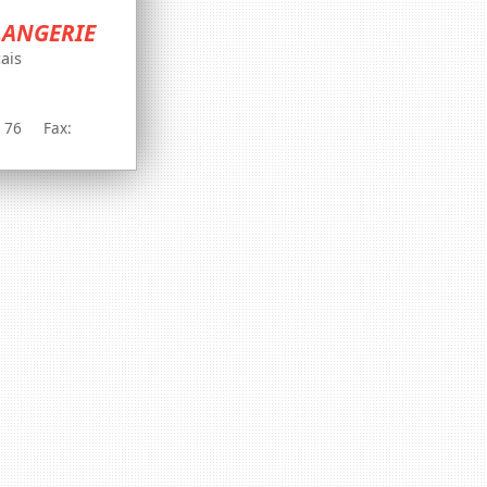
LANGERIE
ais
2 43 76 Fax: